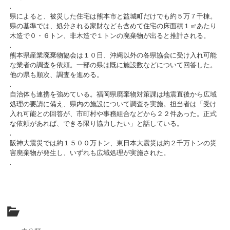
.
県によると、被災した住宅は熊本市と益城町だけでも約５万７千棟。
県の基準では、処分される家財なども含めて住宅の床面積１㎡あたり
木造で０・６トン、非木造で１トンの廃棄物が出ると推計される。
.
熊本県産業廃棄物協会は１０日、沖縄以外の各県協会に受け入れ可能
な業者の調査を依頼。一部の県は既に施設数などについて回答した。
他の県も順次、調査を進める。
.
自治体も連携を強めている。福岡県廃棄物対策課は地震直後から広域
処理の要請に備え、県内の施設について調査を実施。担当者は「受け
入れ可能との回答が、市町村や事務組合などから２２件あった。正式
な依頼があれば、できる限り協力したい」と話している。
.
阪神大震災では約１５００万トン、東日本大震災は約２千万トンの災
害廃棄物が発生し、いずれも広域処理が実施された。
.