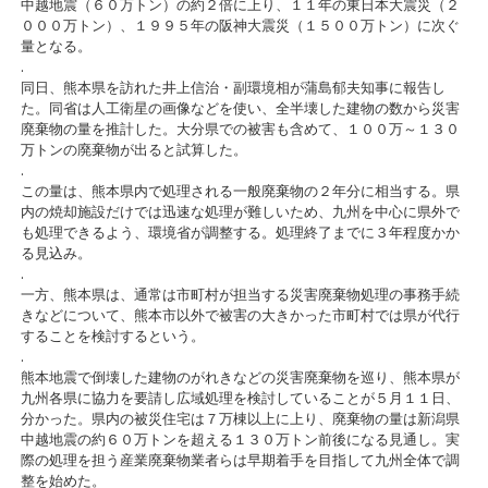
中越地震（６０万トン）の約２倍に上り、１１年の東日本大震災（２
０００万トン）、１９９５年の阪神大震災（１５００万トン）に次ぐ
量となる。
.
同日、熊本県を訪れた井上信治・副環境相が蒲島郁夫知事に報告し
た。同省は人工衛星の画像などを使い、全半壊した建物の数から災害
廃棄物の量を推計した。大分県での被害も含めて、１００万～１３０
万トンの廃棄物が出ると試算した。
.
この量は、熊本県内で処理される一般廃棄物の２年分に相当する。県
内の焼却施設だけでは迅速な処理が難しいため、九州を中心に県外で
も処理できるよう、環境省が調整する。処理終了までに３年程度かか
る見込み。
.
一方、熊本県は、通常は市町村が担当する災害廃棄物処理の事務手続
きなどについて、熊本市以外で被害の大きかった市町村では県が代行
することを検討するという。
.
熊本地震で倒壊した建物のがれきなどの災害廃棄物を巡り、熊本県が
九州各県に協力を要請し広域処理を検討していることが５月１１日、
分かった。県内の被災住宅は７万棟以上に上り、廃棄物の量は新潟県
中越地震の約６０万トンを超える１３０万トン前後になる見通し。実
際の処理を担う産業廃棄物業者らは早期着手を目指して九州全体で調
整を始めた。