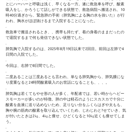
とにハーハーと呼吸は浅く、早くなる一方。遂に救急車を呼び、酸素
吸入をし、かろうじて話しができる状態で、救急病院へ搬送され、10
時40分過ぎから、緊急肺の手術（肺気胸による胸の水を抜いた）が行
われ、胸水がほぼ抜けるまで入院することになった。
.
救急車で搬送されるとき、、携帯も持たず、着の身着のままだったの
で退院するまで何も発信できない状態でした。
.
肺気胸で入院するのは、2025年8月19日以来で2回目。前回は左肺で4
日間の入院でした。
.
今回は、右肺で8日間でした。
.
二度あることは三度あるとも言われ、単なる肺気胸から、肺気腫にな
り度重なると24時間酸素吸入のお世話になることも、、、。
.
肺気胸は若くてもやせ形の人が多く、年配者では、若い時からヘビー
スモーカーが多いのが特徴。肺の中は軽石のようにスカスカで十分に
酸素を血液に送り込めないため、足りない分をふくらはぎや太もも、
胸や腕の筋肉の酸素を取り込んでいくため、じわじわと?せていき、気
が付いたときは2㎏、4㎏と痩せ、ひどくなると10㎏近くも痩せてしま
う。
.