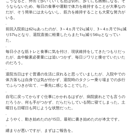
こうなると、外出で歩いていても息は切れ、歩くにも困難になる。そ
うならないため、毎日の食事や運動で体力を維持することが大事なの
だが、そう簡単には太らないし、筋力を維持することも大変な努力が
いる。
.
前回入院前は62㎏あったのが、3～4ヵ月で2㎏減り、3～4ヵ月で3㎏減
り57㎏となり、退院直後に軽量したらまた1㎏減り56㎏となってい
た。
.
毎日小さな筋トレと食事に気を付け、現状維持をしてきたつもりだっ
たが、血中酸素必要量には追いつかず、毎日ジワリと痩せていたいた
のだろう。
.
退院当日はすぐ普通の生活に戻れると思っていましたが、入院中での
体力落ちは自身では気が付かず、退院時のタクシー乗り場までの歩行
でふらつきが出て、一番先に感じることでした。
.
自宅に戻ってからすぐ仕事にかかれるはずが、病院疲れとでも言うの
だろうか、何も手がつかず、だらだらしている間に寝てしまった。土
曜日も日曜日も同じような状態だった。
.
ようやく、動き始めたのが15日。最初に書き始めたのが本文です。
.
纏まりが悪いですが、まずはご報告を。