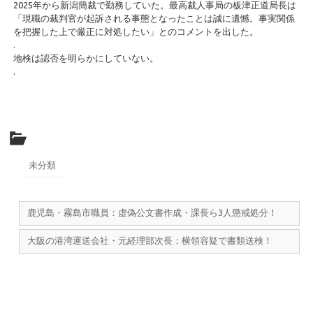
2025年から新潟簡裁で勤務していた。最高裁人事局の板津正道局長は
「現職の裁判官が起訴される事態となったことは誠に遺憾。事実関係
を把握した上で厳正に対処したい」とのコメントを出した。
.
地検は認否を明らかにしていない。
.
未分類
鹿児島・霧島市職員：虚偽公文書作成・課長ら3人懲戒処分！
大阪の港湾運送会社・元経理部次長：横領容疑で書類送検！