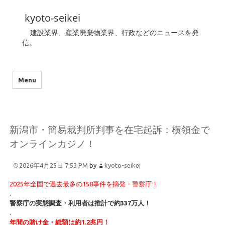
kyoto-seikei
建設業界、産業廃棄物業界、行政などのニュースを発
信。
Menu
新潟市・簡易裁判所判事を在宅起訴：横領金で
オンラインカジノ！
2026年4月25日 7:53 PM
by
kyoto-seikei
2025年全国で過去最多の158事件を摘発・警察庁！
.
警察庁の実態調査・利用者は推計で約337万人！
.
年間の賭け金・総額は約1.2兆円！