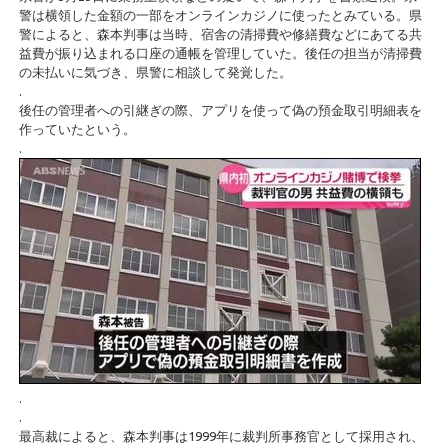
警は横領した金額の一部をオンラインカジノに使ったとみている。県
警によると、森本判事は当時、宿舎の清掃費や修繕費などにあてる共
益費が振り込まれる口座の通帳を管理していた。後任の担当が清掃費
の未払いに気づき、県警に相談して発覚した。
.
後任の管理者への引継ぎの際、アプリを使って偽の預金取引明細表を
作っていたという。
.
.
.
最高裁によると、森本判事は1999年に裁判所事務官として採用され、