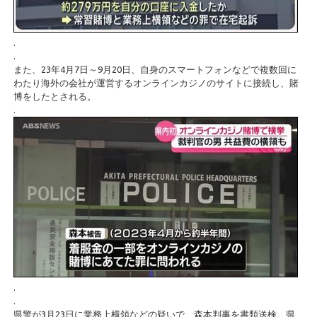
.
.
また、23年4月7日～9月20日、自身のスマートフォンなどで複数回に
わたり海外の会社が運営するオンラインカジノのサイトに接続し、賭
博をしたとされる。
.
.
.
県警が3月23日に業務上横領などの疑いで、森本判事を書類送検。県