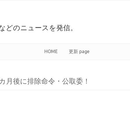
などのニュースを発信。
HOME
更新 page
：2カ月後に排除命令・公取委！