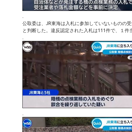
.
公取委は、JR東海は入札に参加していないものの
と判断した。違反認定された入札は111件で、１件
.
.