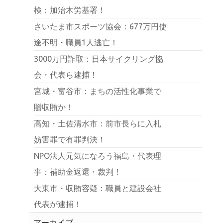
検：加治木労基署！
さいたま市スポーツ協会：677万円使
途不明・職員1人逃亡！
3000万円詐取：日本サイクリング協
会・代表ら逮捕！
宮城・富谷市：まちの活性化事業で
贈収賄か！
高知・土佐清水市：前市長らに入札
妨害罪で有罪判決！
NPO法人元気になろう福島・代表理
事：補助金返還・裁判！
大東市・収賄容疑：職員と建設会社
代表が逮捕！
アーカイブ