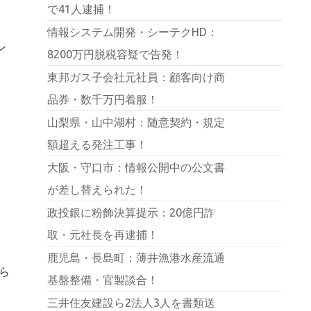
で41人逮捕！
情報システム開発・シーテクHD：
ン
8200万円脱税容疑で告発！
東邦ガス子会社元社員：顧客向け商
品券・数千万円着服！
山梨県・山中湖村：随意契約・規定
額超える発注工事！
大阪・守口市：情報公開中の公文書
が差し替えられた！
政投銀に粉飾決算提示：20億円詐
取・元社長を再逮捕！
鹿児島・長島町：薄井漁港水産流通
ら
基盤整備・官製談合！
三井住友建設ら2法人3人を書類送