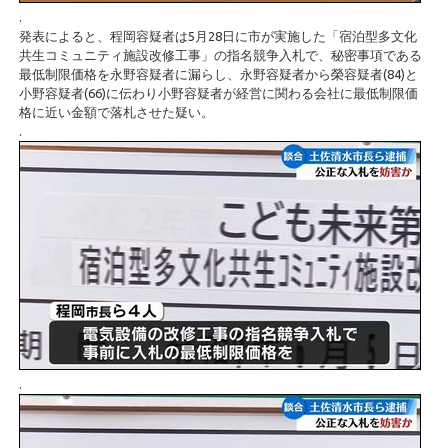
.
発表によると、程岡容疑者は5月28日に市が実施した「宿泊型多文化
共生コミュニティ施設改修工事」の指名競争入札で、秘密事項である
最低制限価格を永野容疑者に漏らし、永野容疑者から榮容疑者(84)と
小野容疑者(66)に伝わり小野容疑者が経営に関わる会社に最低制限価
格に近い金額で落札させた疑い。
.
.