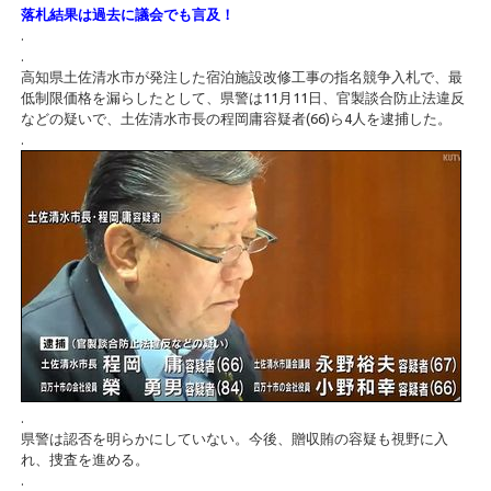
落札結果は過去に議会でも言及！
.
.
高知県土佐清水市が発注した宿泊施設改修工事の指名競争入札で、最
低制限価格を漏らしたとして、県警は11月11日、官製談合防止法違反
などの疑いで、土佐清水市長の程岡庸容疑者(66)ら4人を逮捕した。
.
.
県警は認否を明らかにしていない。今後、贈収賄の容疑も視野に入
れ、捜査を進める。
.