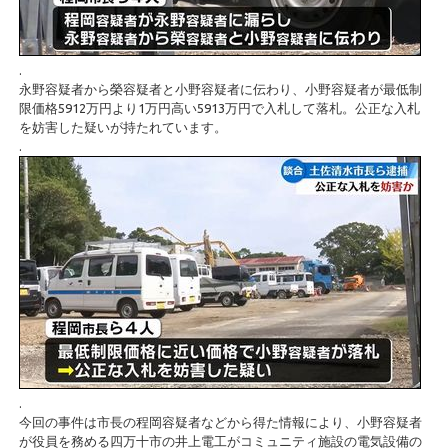
.
永野容疑者から榮容疑者と小野容疑者に伝わり、小野容疑者が最低制
限価格5912万円より1万円高い5913万円で入札して落札。公正な入札
を妨害した疑いが持たれています。
.
.
今回の事件は市長の程岡容疑者などから得た情報により、小野容疑者
が役員を務める四万十市の井上電工がコミュニティ施設の電気設備の