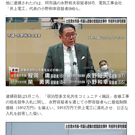
他に逮捕されたのは、同市議の永野裕夫容疑者(67)、電気工事会社
「井上電工」代表の小野和幸容疑者(66)ら。
.
.
逮捕容疑は5月ごろ、「宿泊型多文化共生コミュニティ施設」改修工事
の指名競争入札に関し、永野容疑者を通じて小野容疑者らに最低制限
価格（5912万円）を漏えい。5913万円で井上電工に落札させ、公正な
入札を妨害した疑い。
.