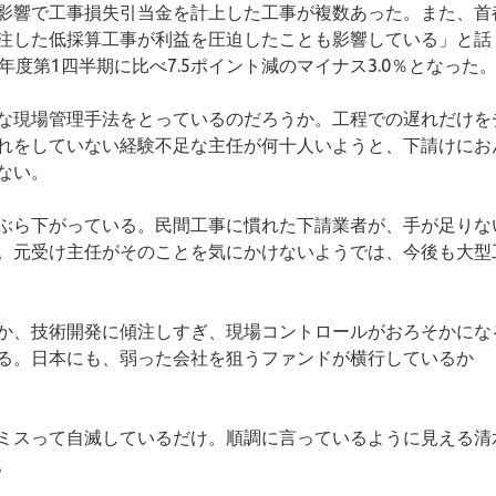
影響で工事損失引当金を計上した工事が複数あった。また、首
注した低採算工事が利益を圧迫したことも影響している」と話
度第1四半期に比べ7.5ポイント減のマイナス3.0％となった
な現場管理手法をとっているのだろうか。工程での遅れだけを
れをしていない経験不足な主任が何十人いようと、下請けにお
ない。
ぶら下がっている。民間工事に慣れた下請業者が、手が足りな
。元受け主任がそのことを気にかけないようでは、今後も大型
か、技術開発に傾注しすぎ、現場コントロールがおろそかにな
る。日本にも、弱った会社を狙うファンドが横行しているか
ミスって自滅しているだけ。順調に言っているように見える清
。