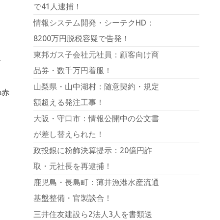
で41人逮捕！
情報システム開発・シーテクHD：
8200万円脱税容疑で告発！
東邦ガス子会社元社員：顧客向け商
、
品券・数千万円着服！
山梨県・山中湖村：随意契約・規定
の赤
額超える発注工事！
大阪・守口市：情報公開中の公文書
が差し替えられた！
政投銀に粉飾決算提示：20億円詐
取・元社長を再逮捕！
鹿児島・長島町：薄井漁港水産流通
基盤整備・官製談合！
三井住友建設ら2法人3人を書類送