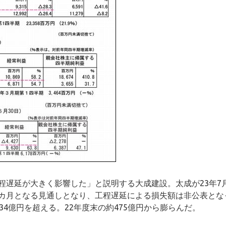
程遅延が大きく影響した」と説明する大成建設。太成が23年7
.5カ月となる見通しとなり、工程遅延による損失額は非公表とな
4億円を超える。22年度末の約475億円から膨らんだ。