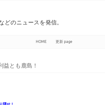
などのニュースを発信。
HOME
更新 page
利益とも鹿島！
り隠せ！