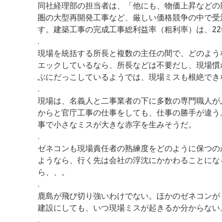
同社経理部の担当者は、「他にも、物価上昇などの
圏の大型再開発工事など、厳しい価格競争の中で受
す。建築工事の完成工事総利益率（粗利率）は、22年
.
現場を統括する所長と複数の主任の間で、どのよう
エックしているなら、所長などは不要だし、現場慣
ぶにだっこしているようでは、現場ミスも根絶でき
.
現場は、名義人と二事業者の下に多数の専門職人が
からと官庁工事の仕事をしても、仕事の勝手が違う
事で小さなミスが大きな赤字を生みそうだ。
.
ゼネコンも現場責任者の熟練度をどのように保つの
ようなら、行く先は会社の浮沈にかかわることにな
ら、、。
.
鹿島が飛び切り強いわけでない。ほかのゼネコンが
建設にしても、いつ現場ミスが起きるか分からない
.