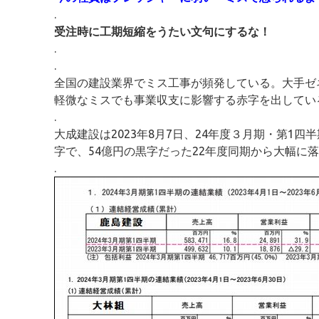
.
受注時に工期短縮をうたい文句にするな！
.
.
全国の建設業界でミス工事が頻発している。大手ゼ
軽微なミスでも事業収支に影響する赤字を出してい
.
大成建設は2023年8月7日、24年度３月期・第1四
字で、54億円の黒字だった22年度同期から大幅に
.