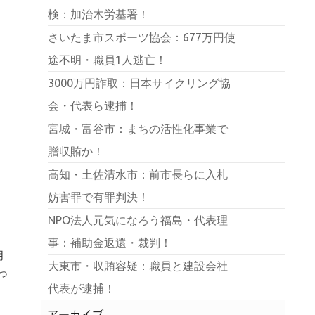
検：加治木労基署！
さいたま市スポーツ協会：677万円使
途不明・職員1人逃亡！
3000万円詐取：日本サイクリング協
会・代表ら逮捕！
宮城・富谷市：まちの活性化事業で
贈収賄か！
高知・土佐清水市：前市長らに入札
妨害罪で有罪判決！
NPO法人元気になろう福島・代表理
事：補助金返還・裁判！
月
大東市・収賄容疑：職員と建設会社
っ
代表が逮捕！
アーカイブ