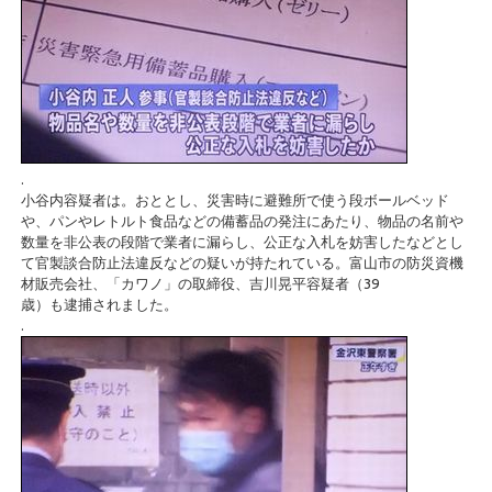
.
小谷内容疑者は。おととし、災害時に避難所で使う段ボールベッド
や、パンやレトルト食品などの備蓄品の発注にあたり、物品の名前や
数量を非公表の段階で業者に漏らし、公正な入札を妨害したなどとし
て官製談合防止法違反などの疑いが持たれている。富山市の防災資機
材販売会社、「カワノ」の取締役、吉川晃平容疑者（39
歳）も逮捕されました。
.