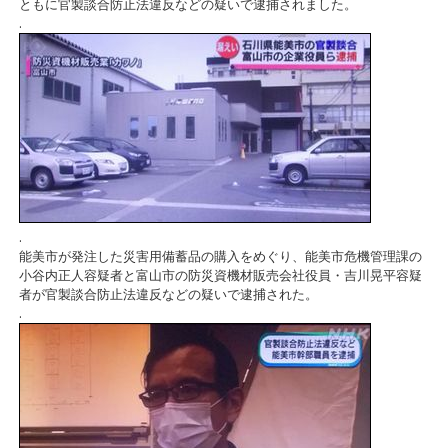
ともに官製談合防止法違反などの疑いで逮捕されました。
.
.
能美市が発注した災害用備蓄品の購入をめぐり、能美市危機管理課の
小谷内正人容疑者と富山市の防災資機材販売会社役員・吉川晃平容疑
者が官製談合防止法違反などの疑いで逮捕された。
.