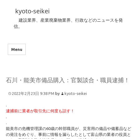
kyoto-seikei
建設業界、産業廃棄物業界、行政などのニュースを発
信。
Menu
石川・能美市備品購入：官製談合・職員逮捕！
2022年2月23日 9:38 PM
by
kyoto-seikei
.
逮捕前に業者が取引先に何度も話す！
.
.
能美市の危機管理課の60歳の幹部職員が、災害用の備品や備蓄品など
の発注をめぐり、事前に情報を漏らしたとして富山県の業者の役員と