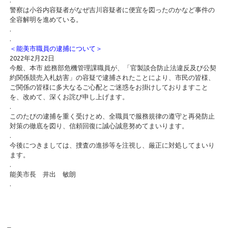
.
警察は小谷内容疑者がなぜ吉川容疑者に便宜を図ったのかなど事件の
全容解明を進めている。
.
.
＜能美市職員の逮捕について＞
2022年2月22日
今般、本市 総務部危機管理課職員が、「官製談合防止法違反及び公契
約関係競売入札妨害」の容疑で逮捕されたことにより、市民の皆様、
ご関係の皆様に多大なるご心配とご迷惑をお掛けしておりますこと
を、改めて、深くお詫び申し上げます。
.
このたびの逮捕を重く受けとめ、全職員で服務規律の遵守と再発防止
対策の徹底を図り、信頼回復に誠心誠意努めてまいります。
.
今後につきましては、捜査の進捗等を注視し、厳正に対処してまいり
ます。
.
能美市長 井出 敏朗
.