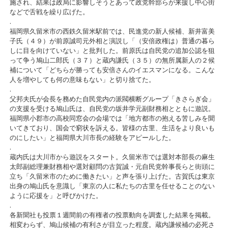
施され、結果は政局に影響しそうとあって政党幹部らが来援し中心街
などで舌戦を繰り広げた。
.
福岡県久留米市の西鉄久留米駅前では、民進党の新人候補、新井富美
子氏（４９）が前原誠司元外相と演説し「（安倍政権は）普通の暮ら
しに目を向けていない」と批判した。前原氏は自民党の追加公認を狙
って争う鳩山二郎氏（３７）と蔵内謙氏（３５）の無所属新人の２候
補について「どちらが勝っても安倍さんのイエスマンになる。こんな
人を増やしても何の意味もない」と切り捨てた。
.
父邦夫氏が会長を務めた自民党内の派閥横断グループ「きさらぎ会」
の支援を受ける鳩山氏は、自民党の坂井学元副財務相とともに遊説。
福岡県小郡市の高校同窓会の会場では「地方都市の抱える苦しみを聞
いてきており、国会で窮状を訴える。皆様の古里、生活をより良いも
のにしたい」と福岡県大川市長の経験をアピールした。
.
蔵内氏は大川市から遊説をスタート。久留米市では選対本部長の麻生
太郎副総理兼財務相や選対顧問の古賀誠・元自民党幹事長らと街頭に
立ち「久留米市のために働きたい」と声を張り上げた。古賀氏は東京
出身の鳩山氏を意識し「東京の人に私たちの古里を任せることのない
ように応援を」と呼びかけた。
.
各新聞社も投票１週間前の有権者の投票動向を調査した結果を掲載。
相変わらず、鳩山候補の有利さが目立った程度。蔵内謙候補の必死さ