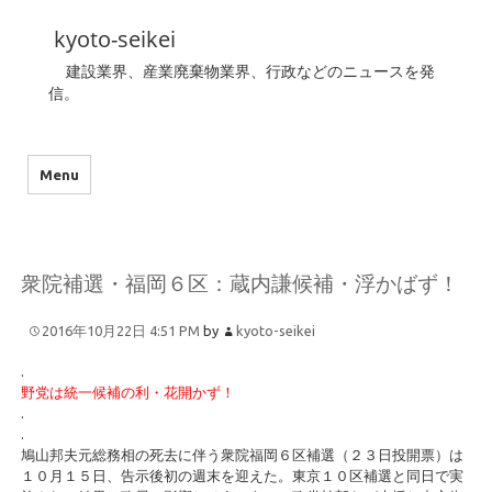
kyoto-seikei
建設業界、産業廃棄物業界、行政などのニュースを発
信。
Menu
衆院補選・福岡６区：蔵内謙候補・浮かばず！
2016年10月22日 4:51 PM
by
kyoto-seikei
.
野党は統一候補の利・花開かず！
.
.
鳩山邦夫元総務相の死去に伴う衆院福岡６区補選（２３日投開票）は
１０月１５日、告示後初の週末を迎えた。東京１０区補選と同日で実