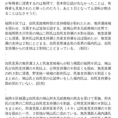
が有権者に浸透するのは無理で、党本部公認が出なかったことは、有
権者も見放されたと映ったのだろう。あと１日となっても逆転が飽き
ることはなさそうだ。
.
福岡６区では、自民党政権幹部の支持模様が割れたため、無所属候補
を競わせ、当選すれば追加公認する。故鳩山邦夫元総務相の次男で、
前福岡県大川市長の鳩山二郎氏は自民支持層の８割を固め、無党派層
にも浸透。新井氏は民進支持層と共産支持層をほぼ固めたが、無党派
層の支持は２割にとどまる。自民党県連会長の長男の蔵内氏は、自民
支持層からの支持は２割弱にとどまっている。（朝日）
.
.
自民党系の無所属２人と民進党候補らが戦う構図の福岡６区は、鳩山
氏が自民支持層の６割以上、公明支持層の６割近くを固め、無党派層
の約３割に浸透。野党統一候補の新井氏は、民進支持層の６割近くを
まとめた。鳩山氏と自民党の公認争いをした蔵内氏は、自民支持層を
固め切れていない。(読売)
.
.
福岡６区補選は自民党の鳩山邦夫元総務相の死去を受けて実施。邦夫
氏の次男の二郎氏は自民党支持層の６割超、公明党支持層の８割以上
をまとめた。民進党新人新井富美子氏（４９）は民進党支持層の５割
強を固めた一方、２割強が鳩山氏に流れている。無所属新人蔵内謙氏