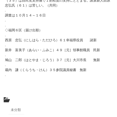
（３５）は自民党支持層で１割程度の支持にとどまる。諸派新人西原
忠弘氏（６１）は苦しい。（共同）
.
調査は１０月１４～１６日
.
.
◇福岡６区（届け出順）
.
西原 忠弘（にしはら・ただひろ）６１幸福県役員 諸新
.
新井 富美子（あらい・ふみこ）４９［元］領事館職員 民新
.
鳩山 二郎（はとやま・じろう）３７［元］大川市長 無新
.
蔵内 謙（くらうち・けん）３５参院議員秘書 無新
.
未分類