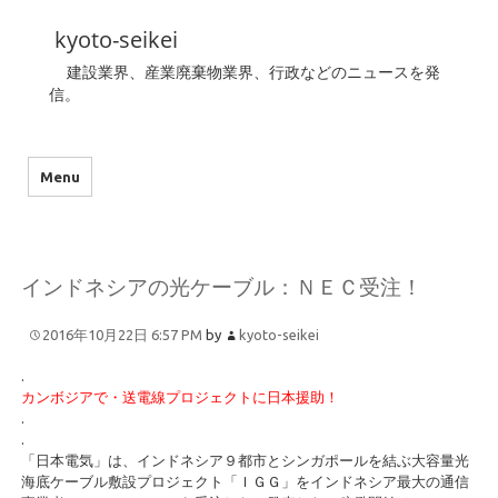
kyoto-seikei
建設業界、産業廃棄物業界、行政などのニュースを発
信。
Menu
インドネシアの光ケーブル：ＮＥＣ受注！
2016年10月22日 6:57 PM
by
kyoto-seikei
.
カンボジアで・送電線プロジェクトに日本援助！
.
.
「日本電気」は、インドネシア９都市とシンガポールを結ぶ大容量光
海底ケーブル敷設プロジェクト「ＩＧＧ」をインドネシア最大の通信