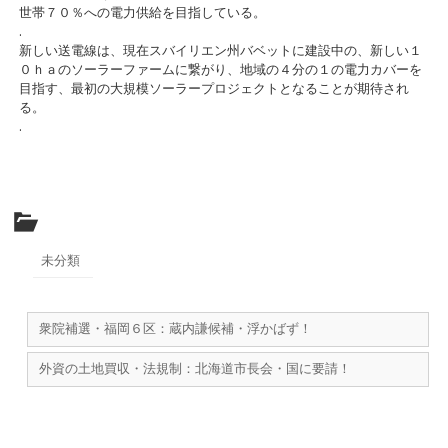
世帯７０％への電力供給を目指している。
.
新しい送電線は、現在スバイリエン州バベットに建設中の、新しい１
０ｈａのソーラーファームに繋がり、地域の４分の１の電力カバーを
目指す、最初の大規模ソーラープロジェクトとなることが期待され
る。
.
未分類
衆院補選・福岡６区：蔵内謙候補・浮かばず！
外資の土地買収・法規制：北海道市長会・国に要請！