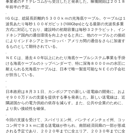
事業者のＰＴテレコムから受注したと発表した。稼働開始は２０１８
年前半の予定。
.
IＧＧは、総延長距離約５３００ｋｍの光海底ケーブル。ケーブルは１
波長あたり毎秒１００ギガビット(100Gbps)となる最新の光波長多重
方式に対応しており、建設時の初期容量は毎秒３２テラビット。イン
ドネシア国内の通信環境を向上させると共に、他のケーブルとの接続
によりインドネシアとヨーロッパ・アメリカ間の通信をさらに加速す
るものとして期待されている。
.
ＮＥＣは、過去４０年以上にわたり海底ケーブルシステム事業を手掛
ける海底ケーブルのトップベンダーで、特に深海８０００ｍの水圧に
耐えられる光海底ケーブルは、日本で唯一製造可能なＮＥＣの子会社
が担当している。
.
.
日本政府は８月３１日、カンボジアでの新しい送電線の開発に、およ
そ９００万ドルの支援を提供する事を発表した。新しい送電線は、近
隣諸国からの電力供給の依存を減らす。また、公共や企業のために、
より良い接続性を確保。
.
今回の支援を受けて、スバイリエン州、バンテイメンチェイ州、コッ
コン州で９３ｋｍに渡る送電線が作られ、南部経済回廊の一部が形成
される予定であり、２０２０年までに全エリア、２０３０年までに全