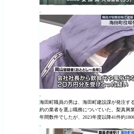
.
.
海田町職員の男は、海田町建設課が発注す
約の業者を選ぶ職務についていた。梨真興業
年間数件でしたが、2023年度以降41件約18
.