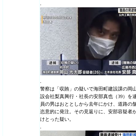
.
.
警察は「収賄」の疑いで海田町建設課の岡山
設会社梨真興行・社長の安部真也（39）を
員の男はおととしから去年にかけ、道路の
恣意的に発注。その見返りに、安部容疑者か
けとった疑い。
.