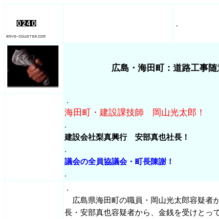
.
広島・海田町：道路工事随
.
海田町・建設課技師 岡山光太郎！
.
建設会社梨真興行 安部真也社長！
.
議会の全員協議会・町長陳謝！
.
.
広島県海田町の職員・岡山光太郎容疑者が
長・安部真也容疑者から、金銭を受けとっ