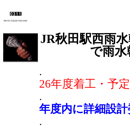
JR秋田駅西雨水
で雨水
.
26年度着工・予
.
年度内に詳細設計
.