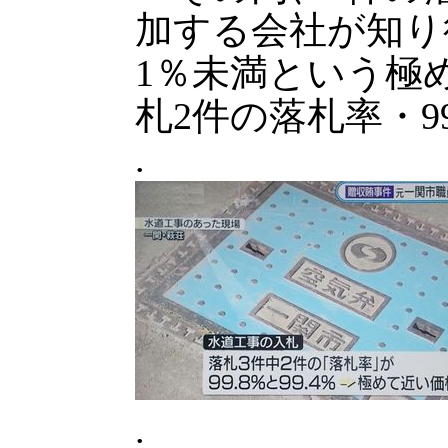
加する会社が知り
1％未満という極
札2件の落札率・99
.
.