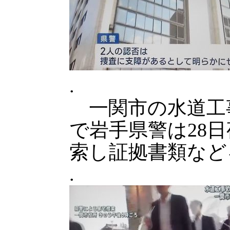
.
一関市の水道工
で岩手県警は28
索し証拠書類など
.