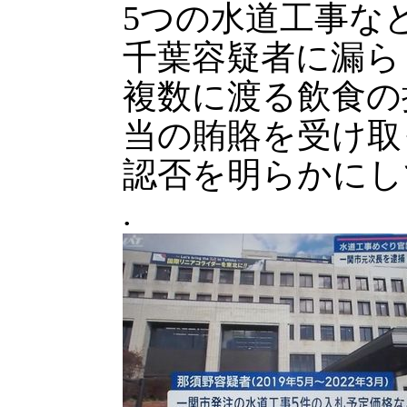
5つの水道工事な
千葉容疑者に漏ら
複数に渡る飲食の
当の賄賂を受け取
認否を明らかにし
.