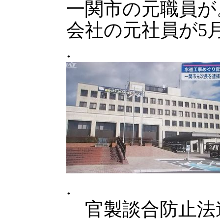
一関市の元職員が
会社の元社員が5
.
.
官製談合防止法