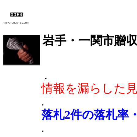
岩手・一関市贈収
.
情報を漏らした
.
落札2件の落札率・9
.