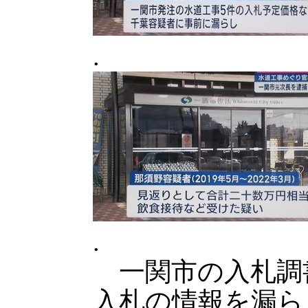
.
.
一関市の入札調
入札の情報を漏ら