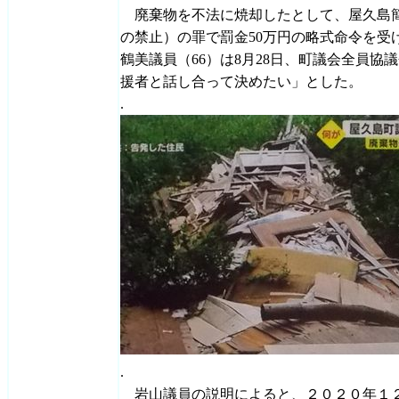
廃棄物を不法に焼却したとして、屋久島
の禁止）の罪で罰金50万円の略式命令を受
鶴美議員（66）は8月28日、町議会全員
援者と話し合って決めたい」とした。
.
.
岩山議員の説明によると、２０２０年１