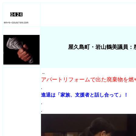
屋久島町・岩山鶴美議員：
..
アパートリフォームで出た廃棄物を燃
.
進退は「家族、支援者と話し合って」！
.
.