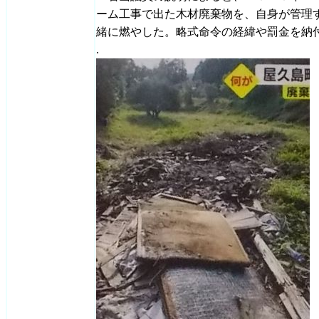
ーム工事で出た木材廃棄物を、自身が管理
緒に燃やした。略式命令の経緯や罰金を納
.