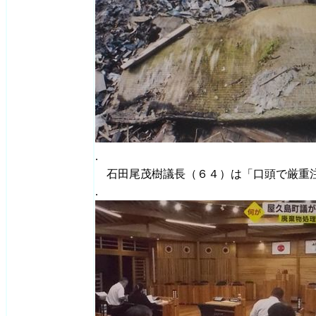
.
石田尾茂樹議長（６４）は「口頭で厳重
.