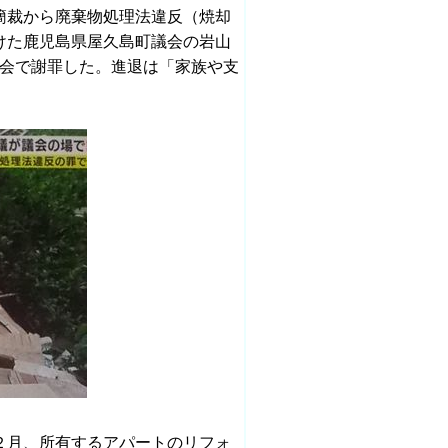
簡裁から廃棄物処理法違反（焼却
けた鹿児島県屋久島町議会の岩山
協議会で謝罪した。進退は「家族や支
２月、所有するアパートのリフォ