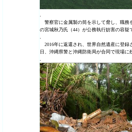
.
警察官に金属製の筒を示して脅し、職務
の宮城秋乃氏（44）が公務執行妨害の容疑
.
2016年に返還され、世界自然遺産に登録
日、沖縄県警と沖縄防衛局が合同で現場に
.