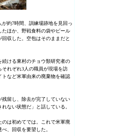
人が約7時間、訓練場跡地を見回っ
したほか、野戦食料の袋やビール
が回収した。空包はそのままだと
を続ける東村のチョウ類研究者の
らそれぞれ3人の職員が現場を訪
イトなど米軍由来の廃棄物を確認
が残留し、除去が完了していない
きれない状態だ」と話している。
たのは初めてでは。これで米軍廃
述べ、回収を要望した。