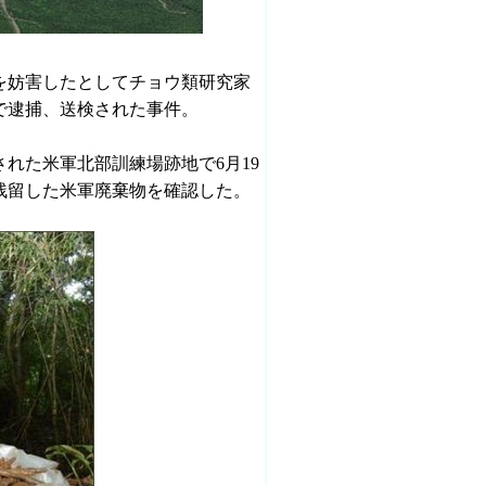
を妨害したとしてチョウ類研究家
で逮捕、送検された事件。
された米軍北部訓練場跡地で6月19
残留した米軍廃棄物を確認した。