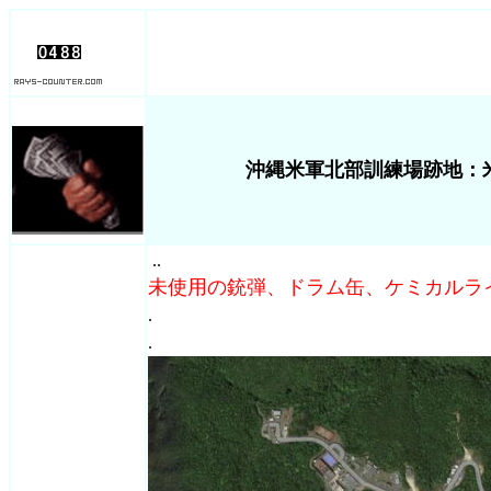
沖縄米軍北部訓練場跡地：
..
未使用の銃弾、ドラム缶、ケミカルラ
.
.