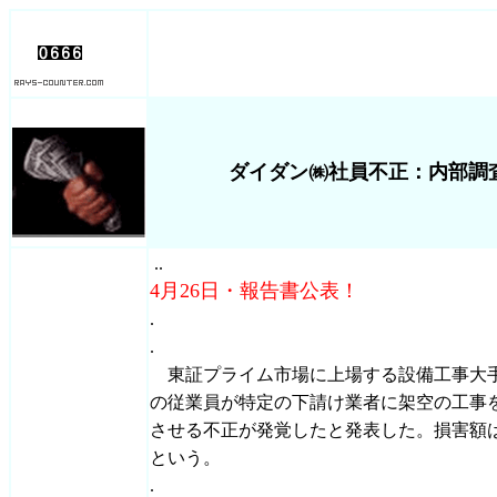
ダイダン㈱社員不正：内部調査
..
4月26日・報告書公表！
.
.
東証プライム市場に上場する設備工事大手
の従業員が特定の下請け業者に架空の工事
させる不正が発覚したと発表した。損害額は20
という。
.