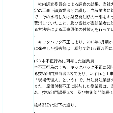
社内調査委員会による調査の結果、当社大
定の工事下請負業者と共謀し、当該業者に
で、その水増し又は架空発注額の一部をキ
費消していたこと、及び当社が当該業者に
る方法等による工事原価の付替えを行って
.
キックバック不正により、2015年3月期か
に発生した損害額は、総額で約173百万円
.
(２) 本不正行為に関与した従業員
本不正行為のうち、キックバック不正に関
る技術部門担当者 5名であり、いずれも工
「現場代理人」という）で、外注発注業務
また、原価付替不正に関与した従業員は、当
名、技術部門課長 2名、及び技術部門部長 1
.
抜粋部分は以下の通り。
.