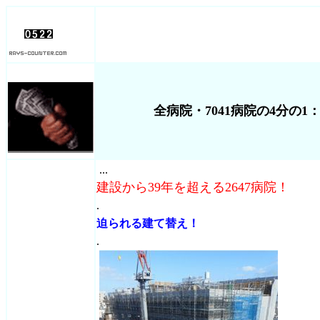
全病院・7041病院の4分の
...
建設から39年を超える2647病院！
.
迫られる建て替え！
.