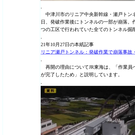
.
中津川市のリニア中央新幹線・瀬戸トンネル
日、発破作業後にトンネルの一部が崩落。作
つの工区で行われていた全てのトンネル掘
.
21年10月27日の本紙記事
リニア瀬戸トンネル：発破作業で崩落事故
.
再開の理由についてJR東海は、「作業員
が完了したため」と説明しています。
.