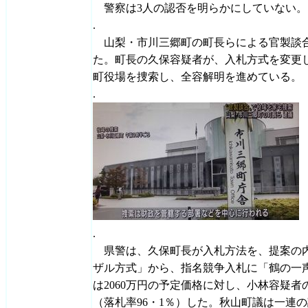
警察は3人の認否を明らかにしていない。
.
山梨・市川三郷町の町長らによる官製談
た。町長の久保容疑者が、入札方式を変更
町役場を捜索し、全容解明を進めている。
.
.
県警は、久保町長が入札方法を、提案の
ザル方式」から、指名競争入札に「鶴の一
は2060万円の予定価格に対し、小林容疑者
（落札率96・1％）した。秋山町議は一連