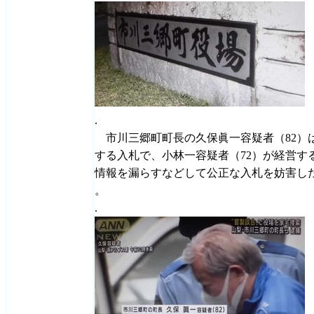
.
市川三郷町町長の久保眞一容疑者（82）は
する入札で、小林一容疑者（72）が経営す
情報を漏らすなどして公正な入札を妨害し
。
.