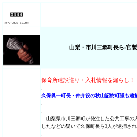
山梨・市川三郷町長ら:官製
..
保育所建設巡り・入札情報を漏らし！
.
久保眞一町長・仲介役の秋山詔樹町議も逮
.
.
山梨県市川三郷町が発注した公共工事の
したなどの疑いで久保町長ら3人が逮捕され
.