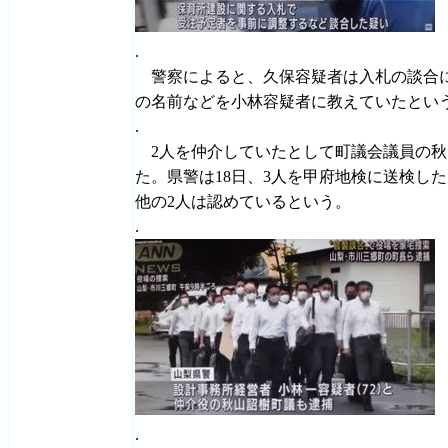
.
警察によると、久保容疑者は入札の談合に
の名前などを小林容疑者に教えていたとい
.
2人を仲介していたとして町議会議員の秋
た。県警は18日、3人を甲府地検に送検し
他の2人は認めているという。
.
.