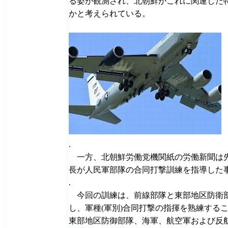
る姿が観測され、北朝鮮がこれに関連した
かと考えられている。
.
一方、北朝鮮労働党機関紙の労働新聞は先
長が人民軍部隊の合同打撃訓練を指導した
.
今回の訓練は、前線部隊と東部地区防衛
し、軍種(軍別)合同打撃の指揮を熟練する
東部地区防御部隊、海軍、航空軍および反