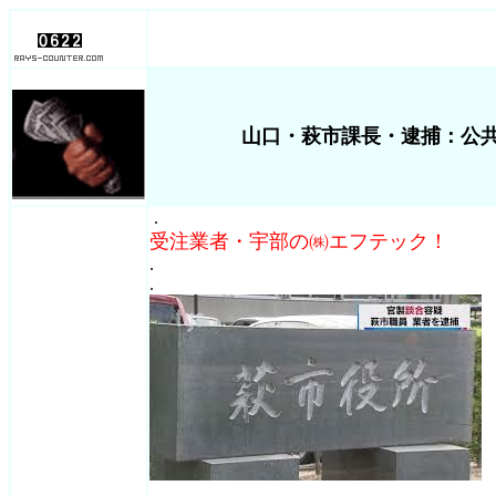
山口・萩市課長・逮捕：公
.
受注業者・宇部の㈱エフテック！
.
.
.