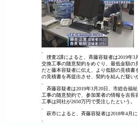
.
捜査2課によると、斉藤容疑者は2019年
交換工事の随意契約をめぐり、最低金額の
だと藤本容疑者に伝え、より低額の見積書を
の見積書を再提出させ、契約を結んだ疑い
.
斉藤容疑者は2019年3月20日、市総合
工事の随意契約で、参加業者の情報を吉長
工事は同社が2650万円で受注したという。
.
萩市によると、斉藤容疑者は2018年4月
.