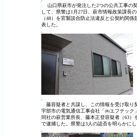
山口県萩市が発注した2つの公共工事の契
して、県警は1月27日、萩市情報政策課長
（48）を官製談合防止法違反と公契約関係
表した。
.
.
藤容疑者と共謀し、この情報を受け取り契
宇部市の電気通信工事会社「㈱エフテック」
同社の萩営業所長、藤本正登容疑者（63）
で逮捕した。県警は3人の認否を明らかに
.