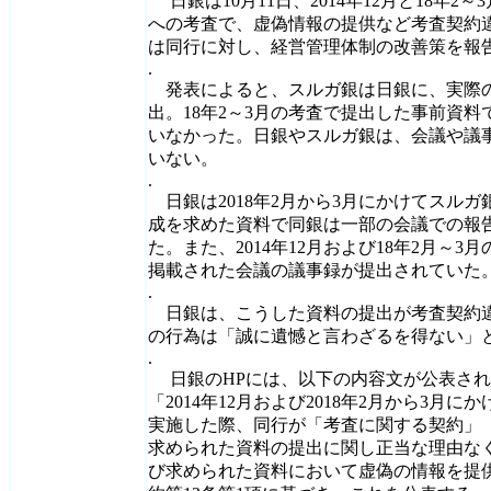
日銀は10月11日、2014年12月と18年
への考査で、虚偽情報の提供など考査契約
は同行に対し、経営管理体制の改善策を報
.
発表によると、スルガ銀は日銀に、実際
出。18年2～3月の考査で提出した事前資
いなかった。日銀やスルガ銀は、会議や議
いない。
.
日銀は2018年2月から3月にかけてスル
成を求めた資料で同銀は一部の会議での報
た。また、2014年12月および18年2月～
掲載された会議の議事録が提出されていた
.
日銀は、こうした資料の提出が考査契約
の行為は「誠に遺憾と言わざるを得ない」
.
日銀のHPには、以下の内容文が公表され
「2014年12月および2018年2月から3月
実施した際、同行が「考査に関する契約」
求められた資料の提出に関し正当な理由な
び求められた資料において虚偽の情報を提