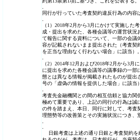
約第13条第1項に基づき、これを公表する。
.
同行が行っていた考査契約違反行為の内容
.
（1）2018年2月から3月にかけて実施し
成・提出を求めた、各種会議等の運営状況
て報告に関する資料について、一部の会議
容が記載されないまま提出された（考査契約
を正当な理由なく行わない場合」に該当）
.
（2）2014年12月および2018年2月から
に提出を求めた各種会議等の議事録の一部
態とは異なる情報が掲載されたものが提出さ
号の「虚偽の情報を提供した場合」に該当
.
考査先金融機関との間の相互信頼と協力関
極めて重要であり、上記の同行の行為は誠
の件を踏まえ、本日、同行に対して、考査契
理態勢等の改善策とその実施状況につき、
.
.
日銀考査は上述の通り日銀と考査契約を
れるのだが、考査は、日本銀行が、当座預