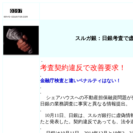
スルガ銀：日銀考査で
.
考査契約違反で改善要求！
.
金融庁検査と違いペナルティはない！
.
.
シェアハウスへの不動産担保融資問題が
日銀の業務調査に事実と異なる情報提出。
.
10月11日、日銀は、スルガ銀行に虚偽情
たと発表した。契約違反であっても、法令
.