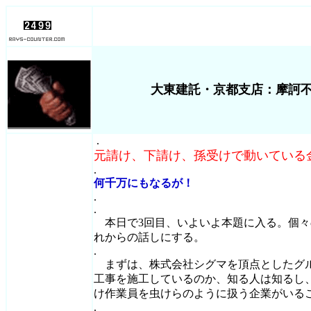
大東建託・京都支店：摩訶
.
元請け、下請け、孫受けで動いている
.
何千万にもなるが！
.
.
本日で3回目、いよいよ本題に入る。個々
れからの話しにする。
.
まずは、株式会社シグマを頂点としたグ
工事を施工しているのか、知る人は知るし
け作業員を虫けらのように扱う企業がいる
.