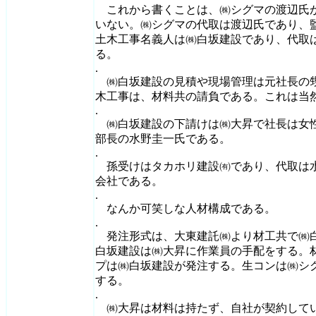
これから書くことは、㈱シグマの渡辺氏
いない。㈱シグマの代取は渡辺氏であり、
土木工事名義人は㈱白坂建設であり、代取
る。
.
㈱白坂建設の見積や現場管理は元社長の
木工事は、材料共の請負である。これは当
.
㈱白坂建設の下請けは㈱大昇で社長は女
部長の水野圭一氏である。
.
孫受けはタカホリ建設㈲であり、代取は
会社である。
.
なんか可笑しな人材構成である。
.
発注形式は、大東建託㈱より材工共で㈱
白坂建設は㈱大昇に作業員の手配をする。
プは㈱白坂建設が発注する。生コンは㈱シ
する。
.
㈱大昇は材料は持たず、自社が契約して