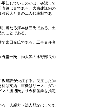
が承知しているのかは、確認して
監査役は妻である。大東建託㈱の
は渡辺氏と妻の二人代表制であ
甥に当たる河本修三氏である。土
然のことである。
性で家田光氏である。工事責任者
水野圭一氏、㈱大昇の水野部長の
白坂建設が受注する。受注した㈱
材料は支給、重機はリース、ダン
グマの渡辺氏より今栖産業を指定
いる一人親方（法人登記はしてあ