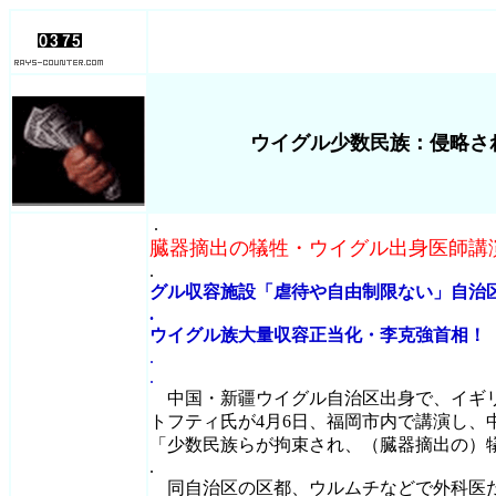
ウイグル少数民族：侵略さ
.
臓器摘出の犠牲・ウイグル出身医師講
.
グル収容施設「虐待や自由制限ない」自治
.
ウイグル族大量収容正当化・李克強首相！
.
.
中国・新疆ウイグル自治区出身で、イギ
トフティ氏が4月6日、福岡市内で講演し、
「少数民族らが拘束され、（臓器摘出の）
.
同自治区の区都、ウルムチなどで外科医