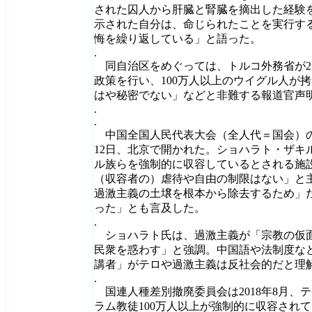
された囚人から肝臓と腎臓を摘出した経験
示された自分は、命じられたことを実行す
悔を繰り返している」と語った。
.
同自治区をめぐっては、トルコ外務省が2
政策を行い、100万人以上のウイグル人が
はや秘密でない」などと非難する報道官声
.
.
中国全国人民代表大会（全人代＝国会）の
12日、北京で開かれた。ショハラト・ザキ
ル族らを強制的に収容しているとされる施
（収容者の）虐待や自由の制限はない」と
過激主義の土壌を根本から除去するため」
った」とも言及した。
.
ショハラト氏は、過激主義が「宗教の仮
民衆を惑わす」と強調。中国語や法制度な
講者」がテロや過激主義は反社会的だと理
.
国連人種差別撤廃委員会は2018年8月、
ラム教徒100万人以上が強制的に収容され