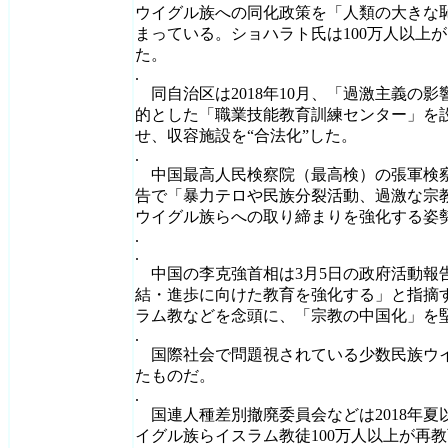
ウイグル族への同化政策を「人類の大きな
まっている。ショハラト氏は100万人以上
た。
.
同自治区は2018年10月、「過激主義の
的とした「職業技能教育訓練センター」を
せ、収容施設を“合法化”した。
.
中国最高人民検察院（最高検）の張軍検察
告で「暴力テロや民族分裂活動、過激な宗
ウイグル族らへの取り締まりを強化する姿
.
.
中国の李克強首相は3月5日の政府活動報
結・進歩に向けた教育を強化する」と指摘
ラム教などを念頭に、「宗教の中国化」を
.
国際社会で問題視されている少数民族ウ
たものだ。
.
国連人種差別撤廃委員会などは2018年夏
イグル族らイスラム教徒100万人以上が再