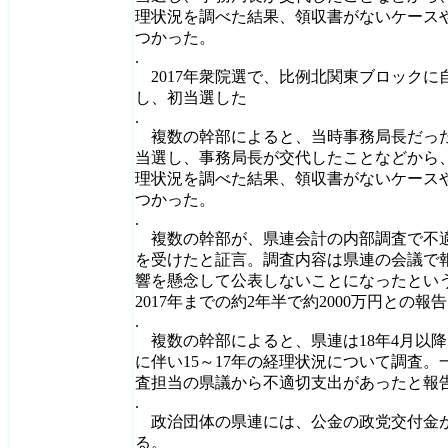
理状況を調べた結果、領収書がないケース
つかった。
.
2017年衆院選で、比例北関東ブロックに
し、初当選した
.
複数の幹部によると、当時事務局長だった佐
当選し、事務局長が交代したことなどから、
理状況を調べた結果、領収書がないケース
つかった。
.
複数の幹部が、県連会計の内部調査で不
を受けたと証言。調査内容は県連の会議で
響を懸念して公表しないことになったとい
2017年までの約2年半で約2000万円との
.
複数の幹部によると、県連は18年4月以
に伴い15～17年の経理状況について調査。
査担当の県議から不適切支出があったと報
.
政治団体の県連には、公金の政党交付金が毎
る。