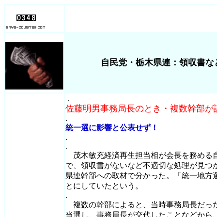
自民党・栃木県連：領収書な
.
佐藤明男事務局長のとき・複数幹部が
.
統一選に影響と公表せず！
.
.
茂木敏充経済再生担当相が会長を務める
で、領収書がないなど不適切な処理が見つか
県連幹部への取材で分かった。「統一地方
とにしていたという。
.
複数の幹部によると、当時事務局長だった佐
当選し、事務局長が交代したことなどから、