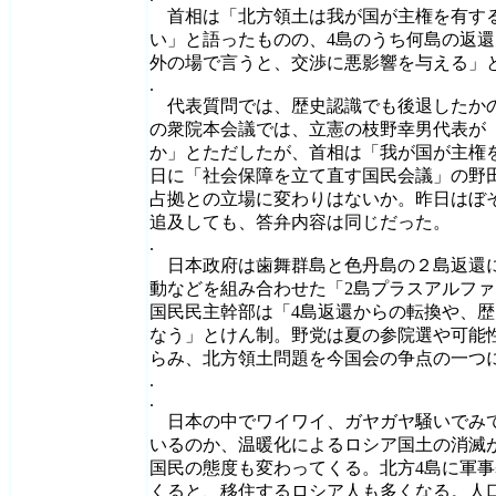
首相は「北方領土は我が国が主権を有す
い」と語ったものの、4島のうち何島の返
外の場で言うと、交渉に悪影響を与える」
.
代表質問では、歴史認識でも後退したかの
の衆院本会議では、立憲の枝野幸男代表が
か」とただしたが、首相は「我が国が主権を
日に「社会保障を立て直す国民会議」の野
占拠との立場に変わりはないか。昨日はぼ
追及しても、答弁内容は同じだった。
.
日本政府は歯舞群島と色丹島の２島返還
動などを組み合わせた「2島プラスアルフ
国民民主幹部は「4島返還からの転換や、
なう」とけん制。野党は夏の参院選や可能
らみ、北方領土問題を今国会の争点の一つ
.
.
日本の中でワイワイ、ガヤガヤ騒いでみ
いるのか、温暖化によるロシア国土の消滅
国民の態度も変わってくる。北方4島に軍
くると、移住するロシア人も多くなる。人