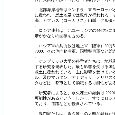
.
北部海岸地帯はツンドラ、東ヨーロッパ
に覆われ、黒土地帯では穀作が行われる。
海、カフカス（コーカサス）山脈、アルタ
.
ロシア連邦は、北ユーラシアの4分の3に
帯がかなりの面積を占める。
.
ロシア軍の兵力数は地上軍（陸軍）30万5000
7000、その他内務省軍、国境警備軍など総兵力
.
ケンブリッジ大学の科学者たちは、地球
する研究を発表した。最も影響を受ける国
凍土に覆われている。主に影響を受けてい
ル、及びマガダン、アナディリ、ノリリス
タなどは、都市として消滅する可能性があ
.
研究者によると、永久凍土の融解は 202
可能性があるという。しかし、すでにロシ
ており、道路などが侵食されている。
.
専門家たちは、永久凍土の大幅な融解が