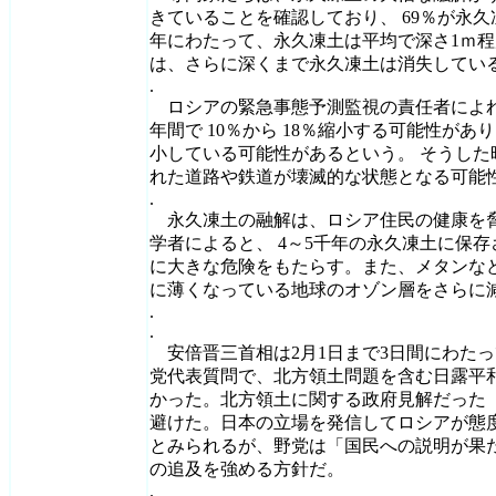
きていることを確認しており、 69％が永
年にわたって、永久凍土は平均で深さ1ｍ
は、さらに深くまで永久凍土は消失してい
.
ロシアの緊急事態予測監視の責任者によれ
年間で 10％から 18％縮小する可能性があ
小している可能性があるという。 そうし
れた道路や鉄道が壊滅的な状態となる可能
.
永久凍土の融解は、ロシア住民の健康を
学者によると、 4～5千年の永久凍土に保
に大きな危険をもたらす。また、メタンな
に薄くなっている地球のオゾン層をさらに
.
.
安倍晋三首相は2月1日まで3日間にわた
党代表質問で、北方領土問題を含む日露平
かった。北方領土に関する政府見解だった
避けた。日本の立場を発信してロシアが態
とみられるが、野党は「国民への説明が果
の追及を強める方針だ。
.