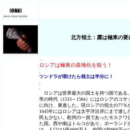
北方領土：露は極東の要
.
ロシアは極東の基地化を狙う！
.
ツンドラが溶けたら領土は半分に！
.
.
ロシアは世界最大の国土を持つ国である。そ
帝の時代（1533～1584）にはロシアの
に向け、東進した。現ロシアの領土の77％
1645年にはロシアは太平洋沿岸にまで達
民も少ない。欧州の一員であったモスクワ
た国。西や南はトルコがあり、ポーランド
け。人口は1億4600万人。中国は約960万